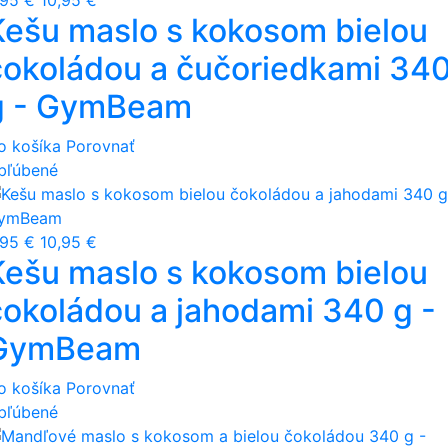
,95 €
10,95 €
Kešu maslo s kokosom bielou
čokoládou a čučoriedkami 34
g - GymBeam
o košíka
Porovnať
bľúbené
,95 €
10,95 €
Kešu maslo s kokosom bielou
čokoládou a jahodami 340 g -
GymBeam
o košíka
Porovnať
bľúbené