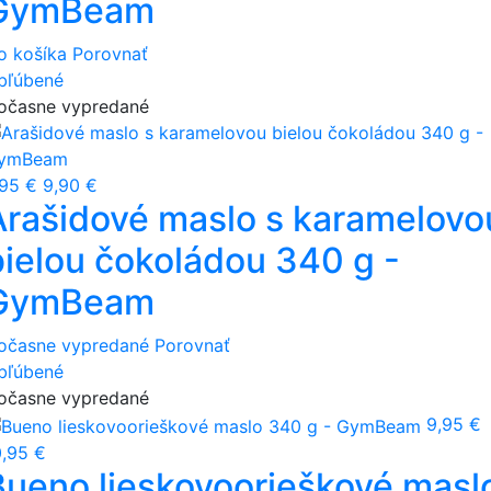
GymBeam
o košíka
Porovnať
bľúbené
očasne vypredané
,95 €
9,90 €
Arašidové maslo s karamelovo
bielou čokoládou 340 g -
GymBeam
očasne vypredané
Porovnať
bľúbené
očasne vypredané
9,95 €
0,95 €
Bueno lieskovoorieškové masl