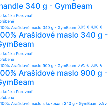
mandle 340 g - GymBeam
o košíka
Porovnať
bľúbené
3,95 €
4,90 €
100% Arašidové maslo 340 g -
GymBeam
o košíka
Porovnať
bľúbené
6,95 €
8,90 €
100% Arašidové maslo 900 g -
GymBeam
o košíka
Porovnať
bľúbené
5,95