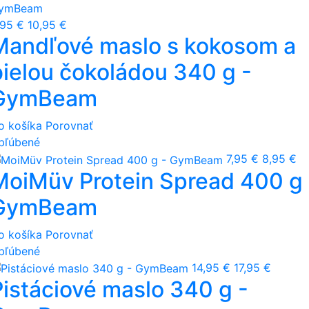
,95 €
10,95 €
Mandľové maslo s kokosom a
bielou čokoládou 340 g -
GymBeam
o košíka
Porovnať
bľúbené
7,95 €
8,95 €
MoiMüv Protein Spread 400 g 
GymBeam
o košíka
Porovnať
bľúbené
14,95 €
17,95 €
Pistáciové maslo 340 g -