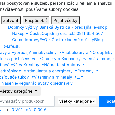
Na poskytovanie služieb, personalizáciu reklám a analýzu
návštevnosti používame súbory cookies.
Zatvoriť
Prispôsobiť
Prijať všetky
Doplnky výživy Banská Bystrica - predajňa, e-shop
Nákup v Česku
Objednaj cez tel.: 0911 654 567
Cena dopravy
FAQ - Často kladené otázky
Blog
ľavy a výpredaj
Aminokyseliny
Anabolizéry a NO doplnky
itness príslušenstvo
Gainery a Sacharidy
Jedlá a nápoje
ĺbová výživa
Kreatíny
Náhrada steroidov
redtréningové stimulanty a energizéry
Proteíny
paľovače tukov
Vitamíny a minerály
...
ihlásenie/Registrácia
Stav objednávky
Všetky kategórie
ľadať
Hľada
0
Váš košík
0,00 €
0