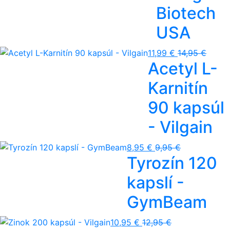
Biotech
USA
11,99 €
14,95 €
Acetyl L-
Karnitín
90 kapsúl
- Vilgain
8,95 €
9,95 €
Tyrozín 120
kapslí -
GymBeam
10,95 €
12,95 €