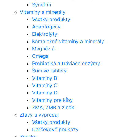
Synefrín
Vitamíny a minerály
Všetky produkty
Adaptogény
Elektrolyty
Komplexné vitamíny a minerály
Magnéziá
Omega
Probiotiká a tráviace enzýmy
Šumivé tablety
Vitamíny B
Vitamíny C
Vitamíny D
Vitamíny pre kĺby
ZMA, ZMB a zinok
Zľavy a výpredaj
Všetky produkty
Darčekové poukazy
Značky