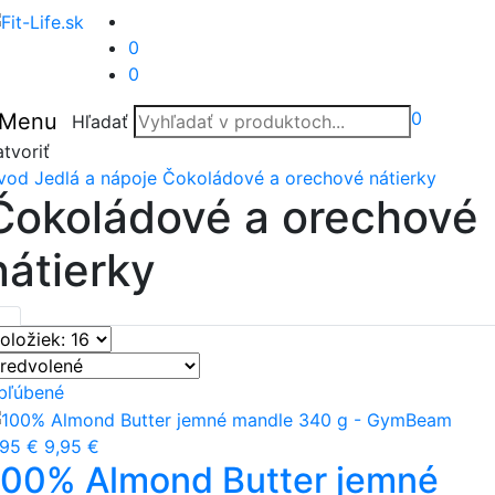
0
0
0
Menu
Hľadať
tvoriť
vod
Jedlá a nápoje
Čokoládové a orechové nátierky
Čokoládové a orechové
nátierky
bľúbené
,95 €
9,95 €
100% Almond Butter jemné