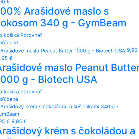
,90 €
100% Arašidové maslo s
kokosom 340 g - GymBeam
o košíka
Porovnať
bľúbené
9,95
4,95 €
Arašidové maslo Peanut Butte
1000 g - Biotech USA
o košíka
Porovnať
bľúbené
,95 €
8,95 €
Arašidový krém s čokoládou a