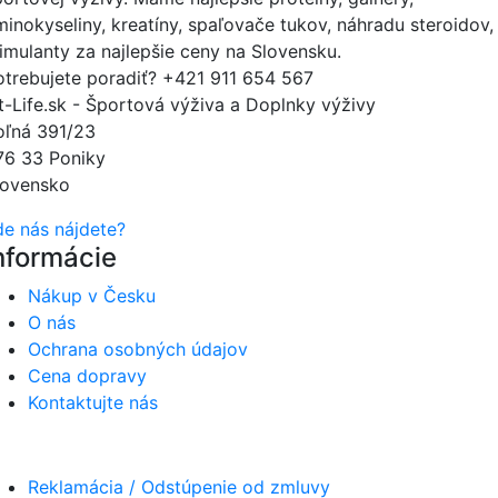
minokyseliny, kreatíny, spaľovače tukov, náhradu steroidov,
timulanty za najlepšie ceny na Slovensku.
otrebujete poradiť?
+421 911 654 567
it-Life.sk - Športová výživa a Doplnky výživy
oľná 391/23
76 33 Poniky
lovensko
de nás nájdete?
nformácie
Nákup v Česku
O nás
Ochrana osobných údajov
Cena dopravy
Kontaktujte nás
Reklamácia / Odstúpenie od zmluvy