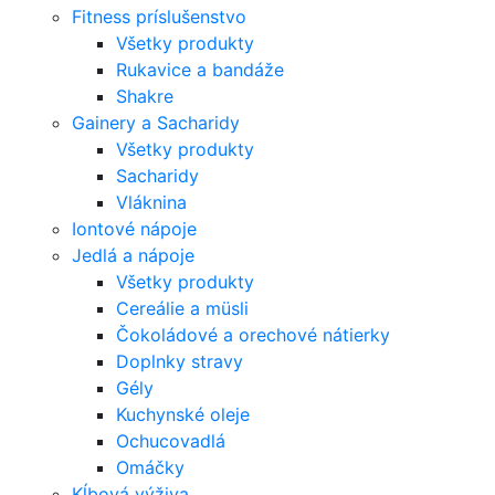
Fitness príslušenstvo
Všetky produkty
Rukavice a bandáže
Shakre
Gainery a Sacharidy
Všetky produkty
Sacharidy
Vláknina
Iontové nápoje
Jedlá a nápoje
Všetky produkty
Cereálie a müsli
Čokoládové a orechové nátierky
Doplnky stravy
Gély
Kuchynské oleje
Ochucovadlá
Omáčky
Kĺbová výživa