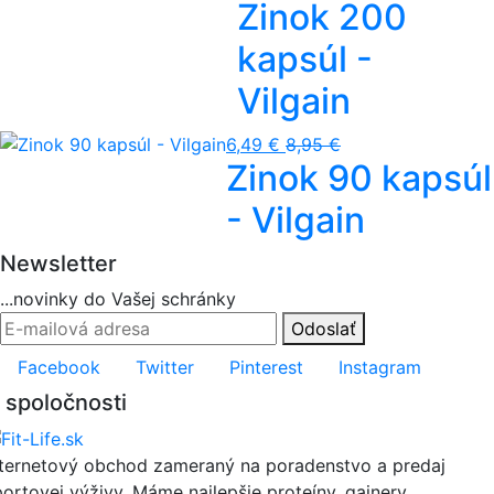
Zinok 200
kapsúl -
Vilgain
6,49 €
8,95 €
Zinok 90 kapsúl
- Vilgain
Newsletter
...novinky do Vašej schránky
Odoslať
Facebook
Twitter
Pinterest
Instagram
 spoločnosti
nternetový obchod zameraný na poradenstvo a predaj
portovej výživy. Máme najlepšie proteíny, gainery,