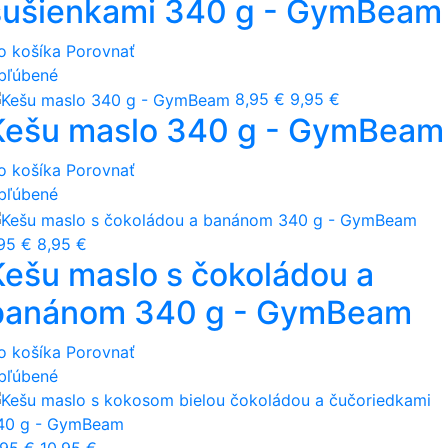
sušienkami 340 g - GymBeam
o košíka
Porovnať
bľúbené
8,95 €
9,95 €
Kešu maslo 340 g - GymBeam
o košíka
Porovnať
bľúbené
,95 €
8,95 €
Kešu maslo s čokoládou a
banánom 340 g - GymBeam
o košíka
Porovnať
bľúbené