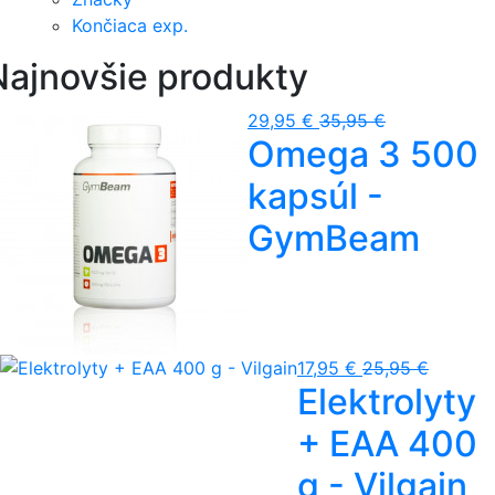
Končiaca exp.
Najnovšie produkty
29,95 €
35,95 €
Omega 3 500
kapsúl -
GymBeam
17,95 €
25,95 €
Elektrolyty
+ EAA 400
g - Vilgain