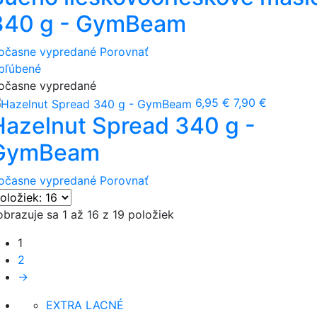
340 g - GymBeam
očasne vypredané
Porovnať
bľúbené
očasne vypredané
6,95 €
7,90 €
Hazelnut Spread 340 g -
GymBeam
očasne vypredané
Porovnať
obrazuje sa 1 až 16 z 19 položiek
1
2
→
EXTRA LACNÉ