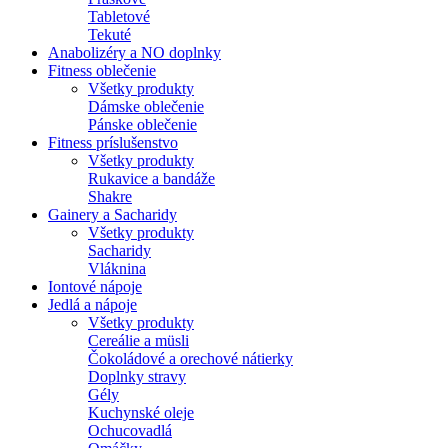
Tabletové
Tekuté
Anabolizéry a NO doplnky
Fitness oblečenie
Všetky produkty
Dámske oblečenie
Pánske oblečenie
Fitness príslušenstvo
Všetky produkty
Rukavice a bandáže
Shakre
Gainery a Sacharidy
Všetky produkty
Sacharidy
Vláknina
Iontové nápoje
Jedlá a nápoje
Všetky produkty
Cereálie a müsli
Čokoládové a orechové nátierky
Doplnky stravy
Gély
Kuchynské oleje
Ochucovadlá