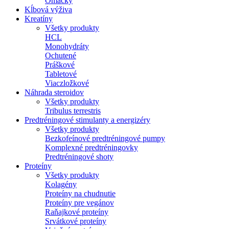
Omáčky
Kĺbová výživa
Kreatíny
Všetky produkty
HCL
Monohydráty
Ochutené
Práškové
Tabletové
Viaczložkové
Náhrada steroidov
Všetky produkty
Tribulus terrestris
Predtréningové stimulanty a energizéry
Všetky produkty
Bezkofeínové predtréningové pumpy
Komplexné predtréningovky
Predtréningové shoty
Proteíny
Všetky produkty
Kolagény
Proteíny na chudnutie
Proteíny pre vegánov
Raňajkové proteíny
Srvátkové proteíny