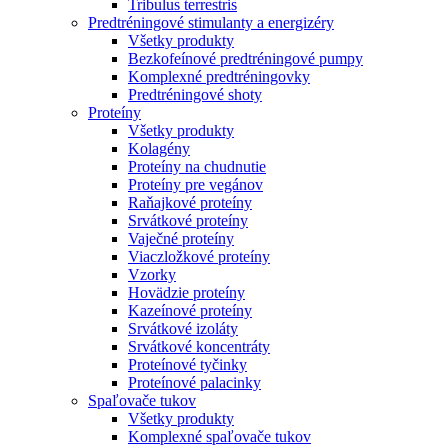
Tribulus terrestris
Predtréningové stimulanty a energizéry
Všetky produkty
Bezkofeínové predtréningové pumpy
Komplexné predtréningovky
Predtréningové shoty
Proteíny
Všetky produkty
Kolagény
Proteíny na chudnutie
Proteíny pre vegánov
Raňajkové proteíny
Srvátkové proteíny
Vaječné proteíny
Viaczložkové proteíny
Vzorky
Hovädzie proteíny
Kazeínové proteíny
Srvátkové izoláty
Srvátkové koncentráty
Proteínové tyčinky
Proteínové palacinky
Spaľovače tukov
Všetky produkty
Komplexné spaľovače tukov