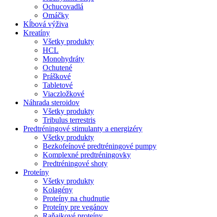
Ochucovadlá
Omáčky
Kĺbová výživa
Kreatíny
Všetky produkty
HCL
Monohydráty
Ochutené
Práškové
Tabletové
Viaczložkové
Náhrada steroidov
Všetky produkty
Tribulus terrestris
Predtréningové stimulanty a energizéry
Všetky produkty
Bezkofeínové predtréningové pumpy
Komplexné predtréningovky
Predtréningové shoty
Proteíny
Všetky produkty
Kolagény
Proteíny na chudnutie
Proteíny pre vegánov
Raňajkové proteíny