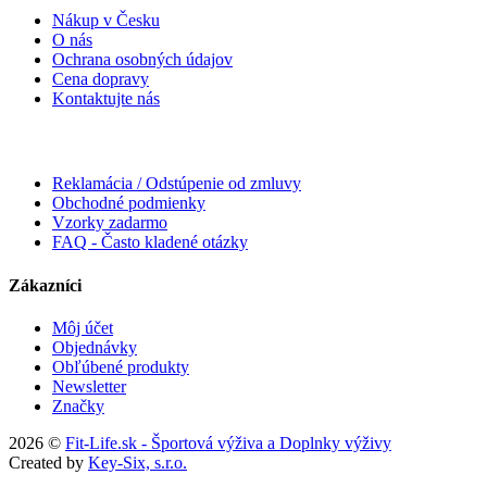
Nákup v Česku
O nás
Ochrana osobných údajov
Cena dopravy
Kontaktujte nás
Reklamácia / Odstúpenie od zmluvy
Obchodné podmienky
Vzorky zadarmo
FAQ - Často kladené otázky
Zákazníci
Môj účet
Objednávky
Obľúbené produkty
Newsletter
Značky
2026 ©
Fit-Life.sk - Športová výživa a Doplnky výživy
Created by
Key-Six, s.r.o.