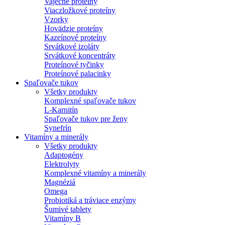
Vaječné proteíny
Viaczložkové proteíny
Vzorky
Hovädzie proteíny
Kazeínové proteíny
Srvátkové izoláty
Srvátkové koncentráty
Proteínové tyčinky
Proteínové palacinky
Spaľovače tukov
Všetky produkty
Komplexné spaľovače tukov
L-Karnitín
Spaľovače tukov pre ženy
Synefrín
Vitamíny a minerály
Všetky produkty
Adaptogény
Elektrolyty
Komplexné vitamíny a minerály
Magnéziá
Omega
Probiotiká a tráviace enzýmy
Šumivé tablety
Vitamíny B