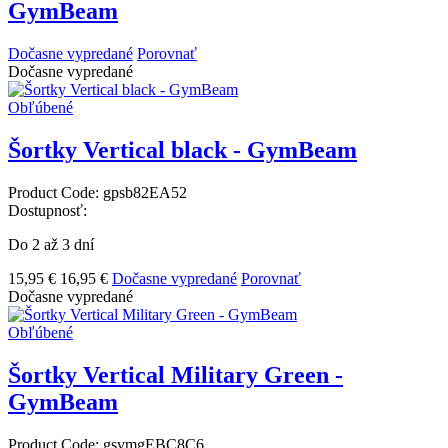
GymBeam
Dočasne vypredané
Porovnať
Dočasne vypredané
Obľúbené
Šortky Vertical black - GymBeam
Product Code:
gpsb82EA52
Dostupnosť:
Do 2 až 3 dní
15,95 €
16,95 €
Dočasne vypredané
Porovnať
Dočasne vypredané
Obľúbené
Šortky Vertical Military Green -
GymBeam
Product Code:
gsvmgEBC8C6