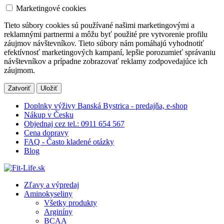
Marketingové cookies
Tieto súbory cookies sú používané našimi marketingovými a
reklamnými partnermi a môžu byť použité pre vytvorenie profilu
záujmov návštevníkov. Tieto súbory nám pomáhajú vyhodnotiť
efektívnosť marketingových kampaní, lepšie porozumieť správaniu
návštevníkov a prípadne zobrazovať reklamy zodpovedajúce ich
záujmom.
Zatvoriť
Uložiť
Doplnky výživy Banská Bystrica - predajňa, e-shop
Nákup v Česku
Objednaj cez tel.: 0911 654 567
Cena dopravy
FAQ - Často kladené otázky
Blog
Zľavy a výpredaj
Aminokyseliny
Všetky produkty
Arginíny
BCAA