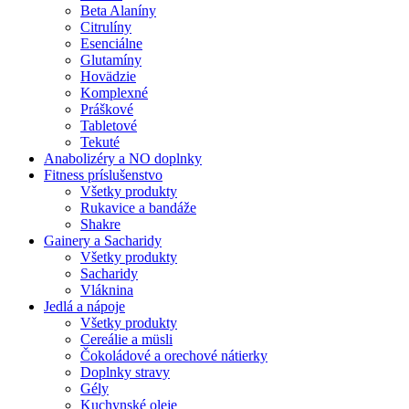
Beta Alaníny
Citrulíny
Esenciálne
Glutamíny
Hovädzie
Komplexné
Práškové
Tabletové
Tekuté
Anabolizéry a NO doplnky
Fitness príslušenstvo
Všetky produkty
Rukavice a bandáže
Shakre
Gainery a Sacharidy
Všetky produkty
Sacharidy
Vláknina
Jedlá a nápoje
Všetky produkty
Cereálie a müsli
Čokoládové a orechové nátierky
Doplnky stravy
Gély
Kuchynské oleje