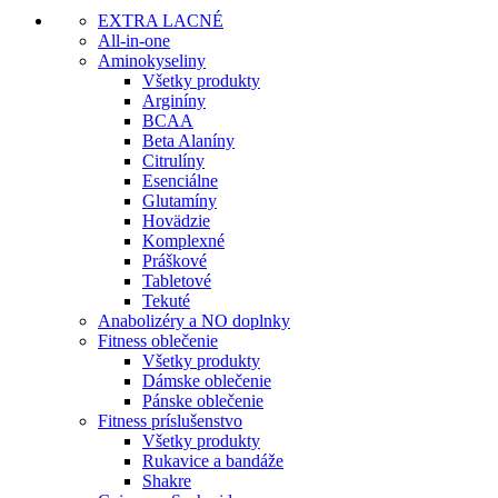
EXTRA LACNÉ
All-in-one
Aminokyseliny
Všetky produkty
Arginíny
BCAA
Beta Alaníny
Citrulíny
Esenciálne
Glutamíny
Hovädzie
Komplexné
Práškové
Tabletové
Tekuté
Anabolizéry a NO doplnky
Fitness oblečenie
Všetky produkty
Dámske oblečenie
Pánske oblečenie
Fitness príslušenstvo
Všetky produkty
Rukavice a bandáže
Shakre