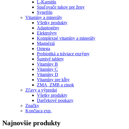
L-Karnitín
Spaľovače tukov pre ženy
Synefrín
Vitamíny a minerály
Všetky produkty
Adaptogény
Elektrolyty
Komplexné vitamíny a minerály
Magnéziá
Omega
Probiotiká a tráviace enzýmy
Šumivé tablety
Vitamíny B
Vitamíny C
Vitamíny D
Vitamíny pre kĺby
ZMA, ZMB a zinok
Zľavy a výpredaj
Všetky produkty
Darčekové poukazy
Značky
Končiaca exp.
Najnovšie produkty