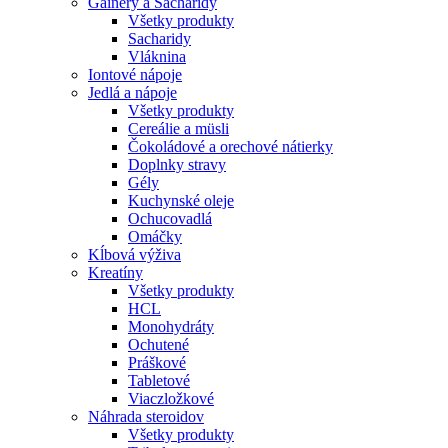
Gainery a Sacharidy
Všetky produkty
Sacharidy
Vláknina
Iontové nápoje
Jedlá a nápoje
Všetky produkty
Cereálie a müsli
Čokoládové a orechové nátierky
Doplnky stravy
Gély
Kuchynské oleje
Ochucovadlá
Omáčky
Kĺbová výživa
Kreatíny
Všetky produkty
HCL
Monohydráty
Ochutené
Práškové
Tabletové
Viaczložkové
Náhrada steroidov
Všetky produkty