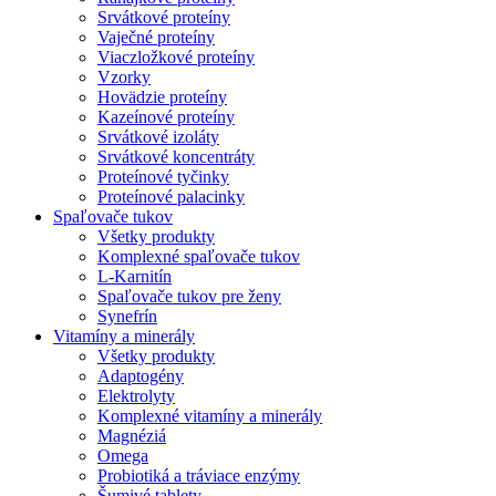
Srvátkové proteíny
Vaječné proteíny
Viaczložkové proteíny
Vzorky
Hovädzie proteíny
Kazeínové proteíny
Srvátkové izoláty
Srvátkové koncentráty
Proteínové tyčinky
Proteínové palacinky
Spaľovače tukov
Všetky produkty
Komplexné spaľovače tukov
L-Karnitín
Spaľovače tukov pre ženy
Synefrín
Vitamíny a minerály
Všetky produkty
Adaptogény
Elektrolyty
Komplexné vitamíny a minerály
Magnéziá
Omega
Probiotiká a tráviace enzýmy
Šumivé tablety