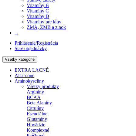
Vitamíny B
Vitamíny C
Vitamíny D
Vitamíny pre kĺby
ZMA, ZMB a zinok
...
Prihlásenie/Registrácia
Stav objednávky
Všetky kategórie
EXTRA LACNÉ
All-in-one
Aminokyseliny
Všetky produkty
Arginíny
BCAA
Beta Alaníny
Citrulíny
Esenciálne
Glutamíny
Hovädzie
Komplexné
Práškové